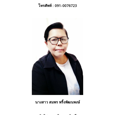
โทรศัพท์ :
091-0076723
นางสาว สมพร พริ้งพัฒนพงษ์