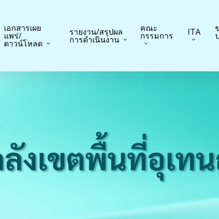
เอกสารเผย
คณะ
ข
รายงาน/สรุปผล
ITA
แพร่/
กรรมการ
ป
การดำเนินงาน
ดาวน์โหลด