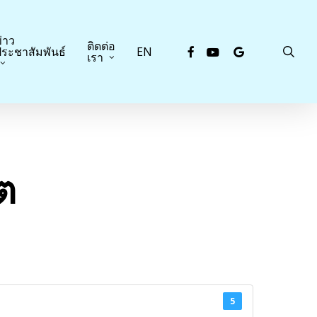
่าว
ติดต่อ
facebook
youtube
google-
sea
ระชาสัมพันธ์
EN
เรา
plus
ต
5