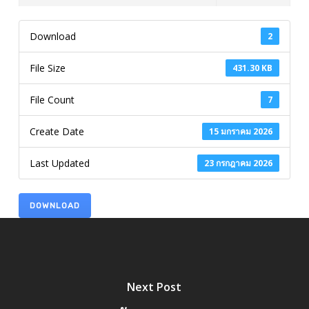
Download
2
File Size
431.30 KB
File Count
7
Create Date
15 มกราคม 2026
Last Updated
23 กรกฎาคม 2026
DOWNLOAD
Next Post