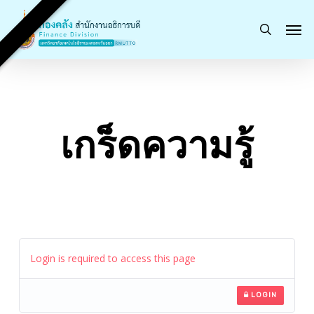
Skip
Men
to
search
main
content
เกร็ดความรู้
Login is required to access this page
LOGIN