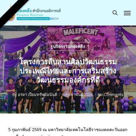
Skip
Men
to
search
main
content
รูปกิจกรรมกองคลัง
โครงการสืบสานศิลปวัฒนธรรม
ประเพณีไทยและการเสริมสร้าง
วัฒนธรรมองค์กรที่ดี
By
อรดา เปี่ยมทรัพย์อนันต์
6 กุมภาพันธ์ 2026
No Comments
5 กุมภาพันธ์ 2569 ณ มหาวิทยาลัยเทคโนโลยีราชมงคลตะวันออก